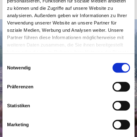
personalisieren, Funktionen für soziale Medien anbieten
2 Sportplätze
Wilsum
zu können und die Zugriffe auf unsere Website zu
analysieren. Außerdem geben wir Informationen zu Ihrer
Verwendung unserer Website an unsere Partner für
soziale Medien, Werbung und Analysen weiter. Unsere
Partner führen diese Informationen möglicherweise mit
weiteren Daten zusammen, die Sie ihnen bereitgestellt
haben oder die sie im Rahmen Ihrer Nutzung der Dienste
gesammelt haben.
E
Notwendig
i
© Vincent Croce
n
w
Präferenzen
i
l
l
Statistiken
i
g
Marketing
u
n