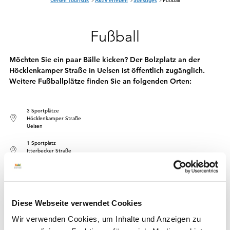
S
Uelsen Touristik
Aktiv erleben
Sonstiges
Fußball
i
e
s
Fußball
i
n
d
h
Möchten Sie ein paar Bälle kicken? Der Bolzplatz an der
i
Höcklenkamper Straße in Uelsen ist öffentlich zugänglich.
e
r
Weitere Fußballplätze finden Sie an folgenden Orten:
:
3 Sportplätze
Höcklenkamper Straße
Uelsen
1 Sportplatz
Itterbecker Straße
Uelsen
2 Sportplätze
Schule Itterbeck
2 Sportplätze Itterbeck
Diese Webseite verwendet Cookies
„Heideschlößchen“
Itterbeck
Wir verwenden Cookies, um Inhalte und Anzeigen zu