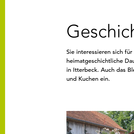
i
e
s
i
Geschich
n
d
h
i
Sie interessieren sich f
e
heimatgeschichtliche Dau
r
in Itterbeck. Auch das B
:
und Kuchen ein.