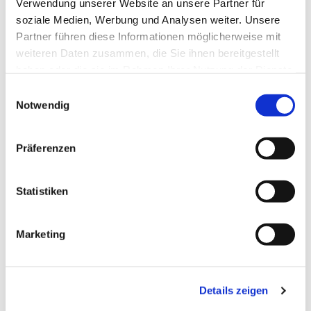
Verwendung unserer Website an unsere Partner für
soziale Medien, Werbung und Analysen weiter. Unsere
Partner führen diese Informationen möglicherweise mit
weiteren Daten zusammen, die Sie ihnen bereitgestellt
haben oder die sie im Rahmen Ihrer Nutzung der Dienste
gesammelt haben.
E
Notwendig
i
n
w
Präferenzen
i
l
l
Statistiken
i
Carolin Brandt
g
(Auszubildende)
Marketing
u
n
Telefon +49 (0) 5942 / 209 29
touristik@uelsen.de
g
Details zeigen
s
a