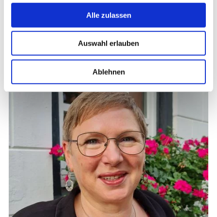
u
Alle zulassen
s
w
Auswahl erlauben
a
h
l
Ablehnen