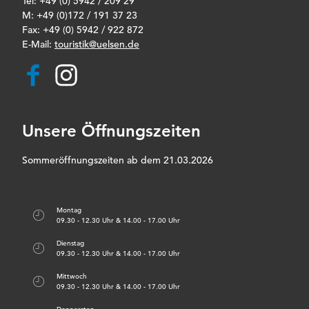
Tel: +49 (0) 5942 / 209 29
M: +49 (0)172 / 191 37 23
Fax: +49 (0) 5942 / 922 872
E-Mail:
touristik@uelsen.de
F
I
a
n
c
s
e
t
b
a
Unsere Öffnungszeiten
o
g
o
r
k
a
Sommeröffnungszeiten ab dem 21.03.2026
m
Montag
09.30 - 12.30 Uhr & 14.00 - 17.00 Uhr
Dienstag
09.30 - 12.30 Uhr & 14.00 - 17.00 Uhr
Mittwoch
09.30 - 12.30 Uhr & 14.00 - 17.00 Uhr