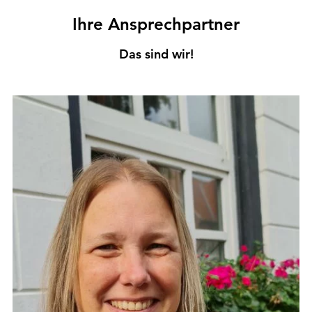
n
d
Ihre Ansprechpartner
h
i
e
Das sind wir!
r
: