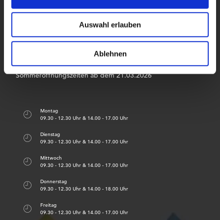
s
F
I
w
a
n
Auswahl erlauben
a
c
s
e
t
h
b
a
l
Unsere Öffnungszeiten
Ablehnen
o
g
o
r
k
a
Sommeröffnungszeiten ab dem 21.03.2026
m
Montag
09.30 - 12.30 Uhr & 14.00 - 17.00 Uhr
Dienstag
09.30 - 12.30 Uhr & 14.00 - 17.00 Uhr
Mittwoch
09.30 - 12.30 Uhr & 14.00 - 17.00 Uhr
Donnerstag
09.30 - 12.30 Uhr & 14.00 - 18.00 Uhr
Freitag
09.30 - 12.30 Uhr & 14.00 - 17.00 Uhr