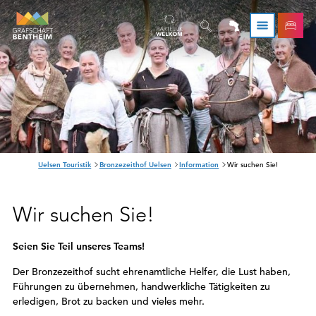
S
Uelsen Touristik
Bronzezeithof Uelsen
Information
Wir suchen Sie!
i
e
s
Wir suchen Sie!
i
n
d
h
Seien Sie Teil unseres Teams!
i
e
Der Bronzezeithof sucht ehrenamtliche Helfer, die Lust haben,
r
:
Führungen zu übernehmen, handwerkliche Tätigkeiten zu
erledigen, Brot zu backen und vieles mehr.