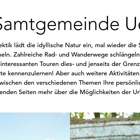
s
i
Samtgemeinde U
n
d
h
i
ktik lädt die idyllische Natur ein, mal wieder die
e
eln. Zahlreiche Rad- und Wanderwege schlängeln s
r
teressanten Touren dies- und jenseits der Grenze
:
te kennenzulernen! Aber auch weitere Aktivitäte
 zwischen den verschiedenen Themen Ihre persönli
genden Seiten mehr über die Möglichkeiten der Ur