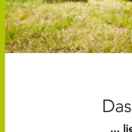
Das
... 