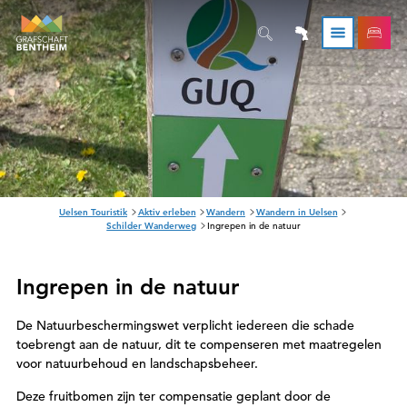
S
Uelsen Touristik
Aktiv erleben
Wandern
Wandern in Uelsen
i
Schilder Wanderweg
Ingrepen in de natuur
e
s
i
Ingrepen in de natuur
n
d
h
i
De Natuurbeschermingswet verplicht iedereen die schade
e
toebrengt aan de natuur, dit te compenseren met maatregelen
r
voor natuurbehoud en landschapsbeheer.
:
Deze fruitbomen zijn ter compensatie geplant door de