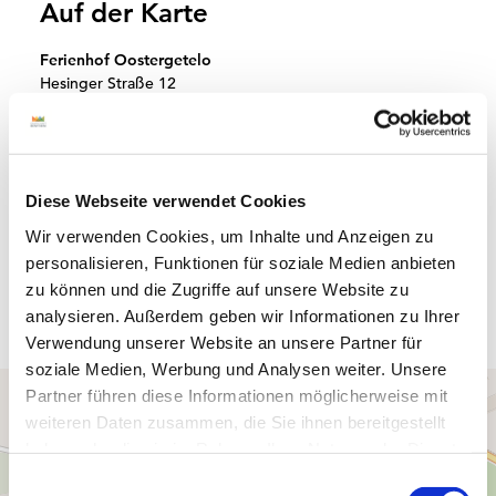
Auf der Karte
Ferienhof Oostergetelo
Hesinger Straße 12
49843 Uelsen
Deutschland
Tel.:
+49 5942 589
E-Mail:
info@oostergetelo.de
Diese Webseite verwendet Cookies
Webseite:
www.oostergetelo.de
Wir verwenden Cookies, um Inhalte und Anzeigen zu
Anreise planen
personalisieren, Funktionen für soziale Medien anbieten
zu können und die Zugriffe auf unsere Website zu
analysieren. Außerdem geben wir Informationen zu Ihrer
Verwendung unserer Website an unsere Partner für
soziale Medien, Werbung und Analysen weiter. Unsere
Partner führen diese Informationen möglicherweise mit
weiteren Daten zusammen, die Sie ihnen bereitgestellt
haben oder die sie im Rahmen Ihrer Nutzung der Dienste
gesammelt haben.
E