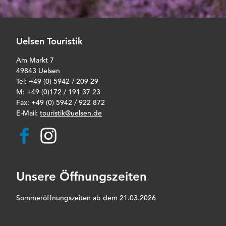
Uelsen Touristik
Am Markt 7
49843 Uelsen
Tel: +49 (0) 5942 / 209 29
M: +49 (0)172 / 191 37 23
Fax: +49 (0) 5942 / 922 872
E-Mail:
touristik@uelsen.de
F
I
a
n
c
s
e
t
b
a
Unsere Öffnungszeiten
o
g
o
r
k
a
Sommeröffnungszeiten ab dem 21.03.2026
m