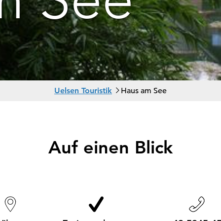
S
Uelsen Touristik
Haus am See
i
e
s
i
Auf einen Blick
n
d
h
i
e
r