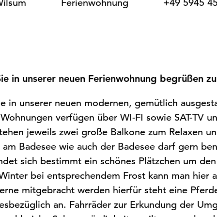
:
ilsum
Ferienwohnung
+49 5945 4
ie in unserer neuen Ferienwohnung begrüßen zu
ie in unserer neuen modernen, gemütlich ausges
 Wohnungen verfügen über WI-FI sowie SAT-TV un
stehen jeweils zwei große Balkone zum Relaxen un
tz am Badesee wie auch der Badesee darf gern ben
ndet sich bestimmt ein schönes Plätzchen um de
 Winter bei entsprechendem Frost kann man hier a
erne mitgebracht werden hierfür steht eine Pfer
diesbezüglich an. Fahrräder zur Erkundung der U