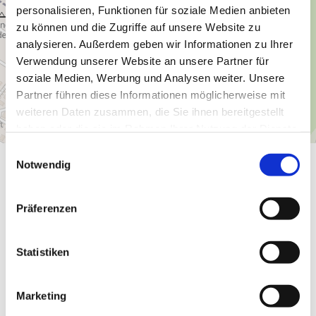
personalisieren, Funktionen für soziale Medien anbieten
zu können und die Zugriffe auf unsere Website zu
analysieren. Außerdem geben wir Informationen zu Ihrer
Verwendung unserer Website an unsere Partner für
soziale Medien, Werbung und Analysen weiter. Unsere
Partner führen diese Informationen möglicherweise mit
weiteren Daten zusammen, die Sie ihnen bereitgestellt
haben oder die sie im Rahmen Ihrer Nutzung der Dienste
gesammelt haben.
E
Notwendig
i
Gut zu wissen
n
w
Präferenzen
i
Öffnungszeiten
l
l
Statistiken
Ausstattung Gesamtunterkunft
i
g
Marketing
Gruppen
u