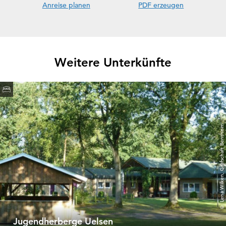
Anreise planen
PDF erzeugen
Weitere Unterkünfte
© Lena Wilken, Grafschaft Bentheim
Jugendherberge Uelsen