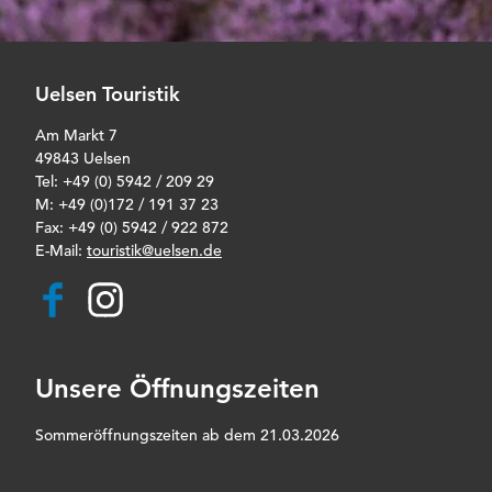
Uelsen Touristik
Am Markt 7
49843 Uelsen
Tel: +49 (0) 5942 / 209 29
M: +49 (0)172 / 191 37 23
Fax: +49 (0) 5942 / 922 872
E-Mail:
touristik@uelsen.de
F
I
a
n
c
s
e
t
b
a
Unsere Öffnungszeiten
o
g
o
r
k
a
Sommeröffnungszeiten ab dem 21.03.2026
m