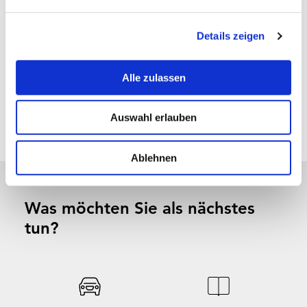
n
Parken
g
Details zeigen
s
Familien/Kinder
a
u
Allgemeine Themen
Alle zulassen
s
w
Freizeit/Aktivitäten
Auswahl erlauben
a
h
l
Ablehnen
Was möchten Sie als nächstes
tun?