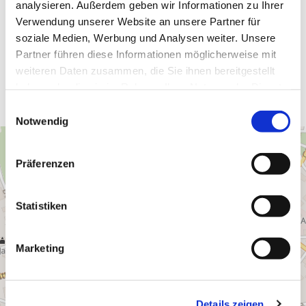
Tel.:
+49 5942 209-29
analysieren. Außerdem geben wir Informationen zu Ihrer
E-Mail:
touristik@uelsen.de
Verwendung unserer Website an unsere Partner für
Webseite:
www.grenzerlebnisse.de
soziale Medien, Werbung und Analysen weiter. Unsere
Partner führen diese Informationen möglicherweise mit
Anreise planen
weiteren Daten zusammen, die Sie ihnen bereitgestellt
haben oder die sie im Rahmen Ihrer Nutzung der Dienste
gesammelt haben.
E
Notwendig
i
n
w
Präferenzen
i
l
l
Statistiken
i
g
Marketing
u
n
g
Details zeigen
s