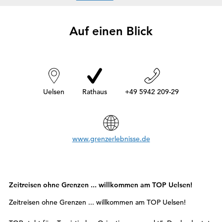
i
e
s
Auf einen Blick
i
n
d
h
i
e
r
:
Uelsen
Rathaus
+49 5942 209-29
www.grenzerlebnisse.de
Zeitreisen ohne Grenzen ... willkommen am TOP Uelsen!
Zeitreisen ohne Grenzen ... willkommen am TOP Uelsen!