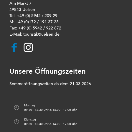
Am Markt 7
49843 Uelsen
Tel: +49 (0) 5942 / 209 29
M: +49 (0)172 / 191 37 23
Fax: +49 (0) 5942 / 922 872
E-Mail:
touristik@uelsen.de
F
I
a
n
c
s
e
t
b
a
Unsere Öffnungszeiten
o
g
o
r
k
a
Sommeröffnungszeiten ab dem 21.03.2026
m
Montag
09.30 - 12.30 Uhr & 14.00 - 17.00 Uhr
Dienstag
09.30 - 12.30 Uhr & 14.00 - 17.00 Uhr