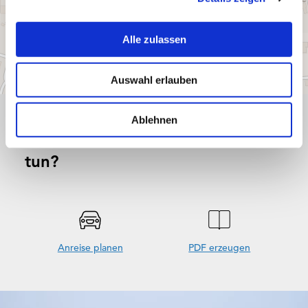
a
u
Alle zulassen
s
w
Auswahl erlauben
a
h
l
Ablehnen
Was möchten Sie als nächstes
tun?
Anreise planen
PDF erzeugen