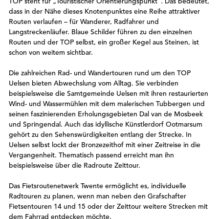
TOP steht für „Touristischer Orientierungspunkt“. Das bedeutet,
dass in der Nähe dieses Knotenpunktes eine Reihe attraktiver
Routen verlaufen – für Wanderer, Radfahrer und
Langstreckenläufer. Blaue Schilder führen zu den einzelnen
Routen und der TOP selbst, ein großer Kegel aus Steinen, ist
schon von weitem sichtbar.
Die zahlreichen Rad- und Wandertouren rund um den TOP
Uelsen bieten Abwechslung vom Alltag. Sie verbinden
beispielsweise die Samtgemeinde Uelsen mit ihren restaurierten
Wind- und Wassermühlen mit dem malerischen Tubbergen und
seinen faszinierenden Erholungsgebieten Dal van de Mosbeek
und Springendal. Auch das idyllische Künstlerdorf Ootmarsum
gehört zu den Sehenswürdigkeiten entlang der Strecke. In
Uelsen selbst lockt der Bronzezeithof mit einer Zeitreise in die
Vergangenheit. Thematisch passend erreicht man ihn
beispielsweise über die Radroute Zeittour.
Das Fietsroutenetwerk Twente ermöglicht es, individuelle
Radtouren zu planen, wenn man neben den Grafschafter
Fietsentouren 14 und 15 oder der Zeittour weitere Strecken mit
dem Fahrrad entdecken möchte.