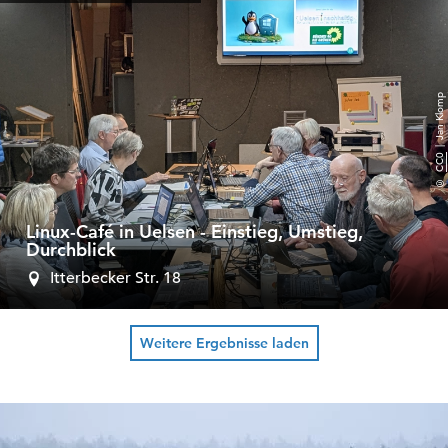
| Jan Klomp
CC0
©
Linux-Café in Uelsen - Einstieg, Umstieg,
Durchblick
Itterbecker Str. 18
Weitere Ergebnisse laden