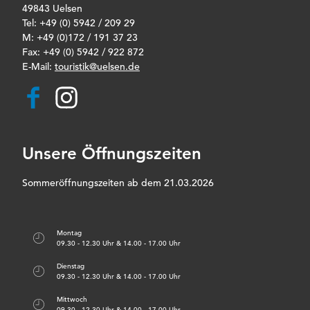
49843 Uelsen
Tel: +49 (0) 5942 / 209 29
M: +49 (0)172 / 191 37 23
Fax: +49 (0) 5942 / 922 872
E-Mail:
touristik@uelsen.de
F
I
a
n
c
s
e
t
b
a
Unsere Öffnungszeiten
o
g
o
r
k
a
Sommeröffnungszeiten ab dem 21.03.2026
m
Montag
09.30 - 12.30 Uhr & 14.00 - 17.00 Uhr
Dienstag
09.30 - 12.30 Uhr & 14.00 - 17.00 Uhr
Mittwoch
09.30 - 12.30 Uhr & 14.00 - 17.00 Uhr