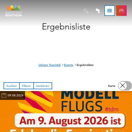
Ergebnisliste
S
Uelsen Touristik
Events
Ergebnisliste
i
e
s
i
Suchen
Filtern
Sortieren
Karte
n
d
09.08.2026
h
i
e
r
: