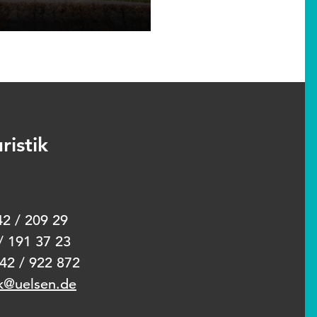
ristik
 Markt 7
42 / 209 29
/ 191 37 23
942 / 922 872
ik@uelsen.de