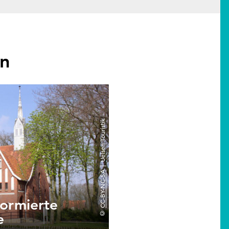
en
| Uelsen Touristik
CC-BY-NC-SA
formierte
©
e