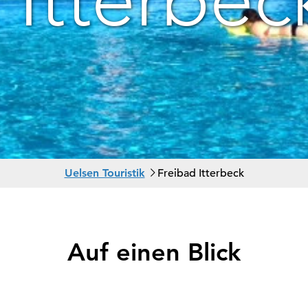
S
Uelsen Touristik
Freibad Itterbeck
i
e
s
i
Auf einen Blick
n
d
h
i