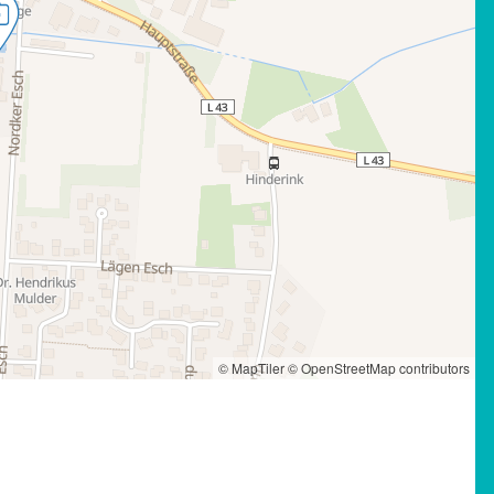
© MapTiler
© OpenStreetMap contributors