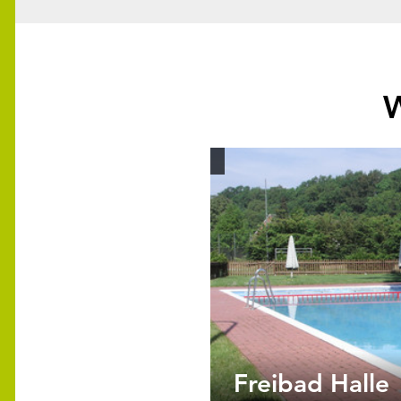
W
Freibad Halle